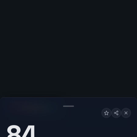
DAILY LIFE
F
A+
84