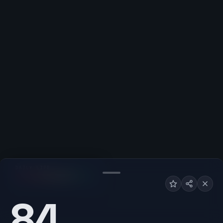
DAILY LIFE
F
A+
84